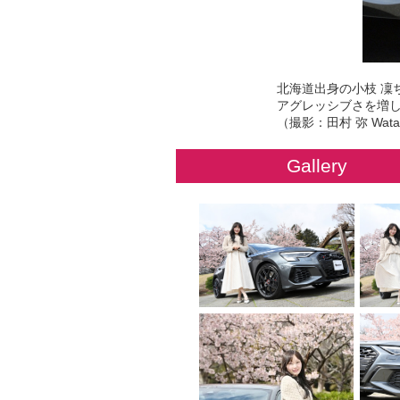
北海道出身の小枝 凜ち
アグレッシブさを増した
（撮影：田村 弥 Watar
Gallery