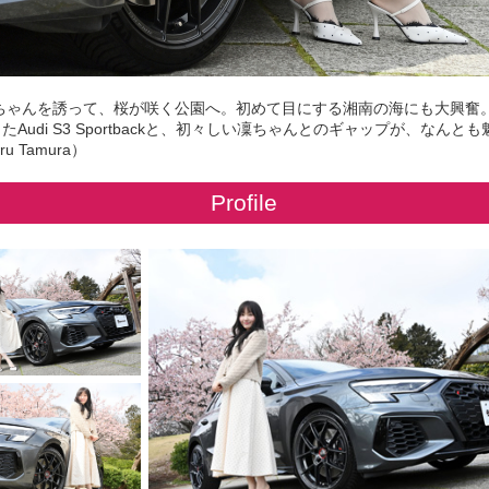
ゃんを誘って、桜が咲く公園へ。初めて目にする湘南の海にも大興奮。Estr
Audi S3 Sportbackと、初々しい凜ちゃんとのギャップが、なんと
u Tamura）
Profile